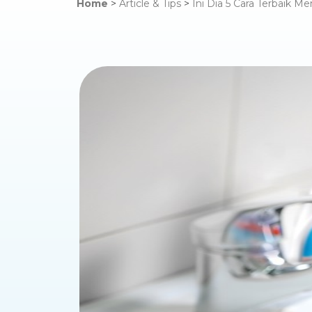
Home
>
Article & Tips
>
Ini Dia 5 Cara Terbaik M