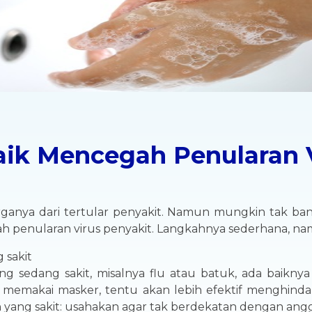
baik Mencegah Penularan 
rganya dari tertular penyakit. Namun mungkin tak b
h penularan virus penyakit. Langkahnya sederhana, nam
 sakit
ng sedang sakit, misalnya flu atau batuk, ada baikny
emakai masker, tentu akan lebih efektif menghindari
ah yang sakit: usahakan agar tak berdekatan dengan angg