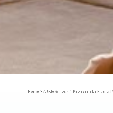
Home
>
Article & Tips
>
4 Kebiasaan Baik yang 