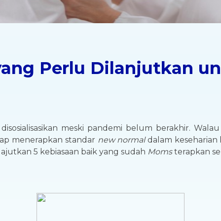
yang Perlu Dilanjutkan 
disosialisasikan meski pandemi belum berakhir. Wala
rsiap menerapkan standar
new normal
dalam keseharian k
lajutkan 5 kebiasaan baik yang sudah
Moms
terapkan sel