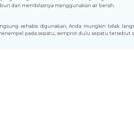
bun dan membilasnya menggunakan air bersih.
 langsung sehabis digunakan, Anda mungkin tidak lan
enempel pada sepatu, semprot dulu sepatu tersebut s
k mungkin dicuci setiap hari, terutama setelah berakt
 formulanya dapat digunakan untuk berbagai jenis pe
isa kembali masuk ke rumah dengan perasaan yang lebi
lah satu benda yang paling kotor dan paling rawan t
 kita. Sebelum masuk rumah, semprot ponsel berikut
apa cara di atas, pastikan juga untuk menyemprotkan
kaan meja, dan perabotan lain yang sering kita sentuh