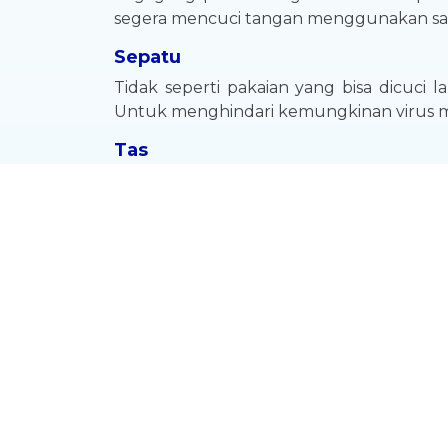
segera mencuci tangan menggunakan sa
Sepatu
Tidak seperti pakaian yang bisa dicuci
Untuk menghindari kemungkinan virus m
Tas
Sama halnya sepeti sepatu, tas juga tida
semprot dengan disinfektan spray yang
bakteri yang menempel, sehingga Anda b
Ponsel
Tahukah Anda bahwa ponsel merupakan sa
ponsel selalu berada dalam genggaman
menempel di sekelilingnya, ya!
Tak cukup hanya dengan melakukan beber
ruangan yang ada di rumah, sofa, permu
dan bakteri penyebab penyakit.