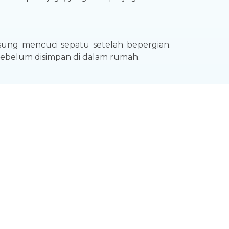
gsung mencuci sepatu setelah bepergian.
ebelum disimpan di dalam rumah.
ivitas di luar ruangan. Sebagai gantinya,
rmukaan benda untuk membasmi virus dan
h tenang.
erpapar virus dan kuman? Hal ini karena
 casing-nya untuk membunuh virus yang
 disinfektan spray secara rutin baik di
. Tujuannya adalah untuk membunuh virus