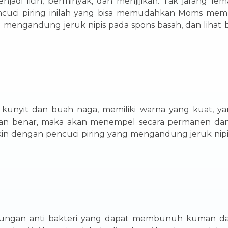
di licin, berminyak, dan menjijikan. Tak jarang lema
ncuci piring inilah yang bisa memudahkan Moms mem
g mengandung jeruk nipis pada spons basah, dan lihat
kunyit dan buah naga, memiliki warna yang kuat, yan
gan benar, maka akan menempel secara permanen dan
dengan pencuci piring yang mengandung jeruk nipis, ma
andungan anti bakteri yang dapat membunuh kuman da