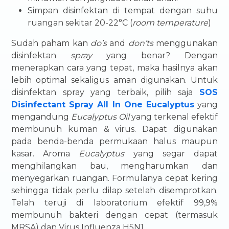
Simpan disinfektan di tempat dengan suhu
ruangan sekitar 20-22°C (
room temperature
)
Sudah paham kan
do’s
and
don’ts
menggunakan
disinfektan
spray
yang benar? Dengan
menerapkan cara yang tepat, maka hasilnya akan
lebih optimal sekaligus aman digunakan. Untuk
disinfektan spray yang terbaik, pilih saja
SOS
Disinfectant Spray All In One Eucalyptus
yang
mengandung
Eucalyptus Oil
yang terkenal efektif
membunuh kuman & virus. Dapat digunakan
pada benda-benda permukaan halus maupun
kasar. Aroma
Eucalyptus
yang segar dapat
menghilangkan bau, mengharumkan dan
menyegarkan ruangan. Formulanya cepat kering
sehingga tidak perlu dilap setelah disemprotkan.
Telah teruji di laboratorium efektif 99,9%
membunuh bakteri dengan cepat (termasuk
MRSA) dan Virus Influenza H5N1.