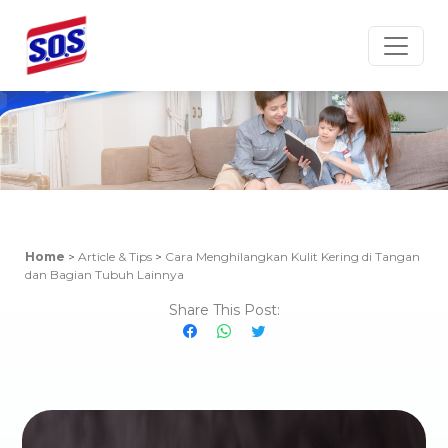
Article & Tips
Home
>
Article & Tips
>
Cara Menghilangkan Kulit Kering di Tangan
dan Bagian Tubuh Lainnya
Share This Post: