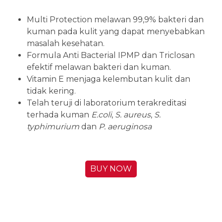
Clean
Multi Protection melawan 99,9% bakteri dan
kuman pada kulit yang dapat menyebabkan
masalah kesehatan.
Detail >>
Formula Anti Bacterial IPMP dan Triclosan
efektif melawan bakteri dan kuman.
Vitamin E menjaga kelembutan kulit dan
tidak kering.
Telah teruji di laboratorium terakreditasi
terhada kuman
E.coli
,
S. aureus
,
S.
typhimurium
dan
P. aeruginosa
BUY NOW
SOS Anti Bacterial - Soap Deep Clean